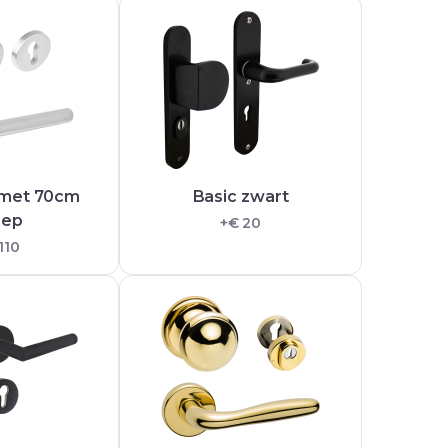
 met 70cm
Basic zwart
eep
+€ 20
110