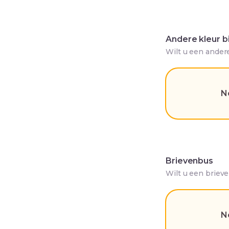
Andere kleur b
Wilt u een ander
N
Brievenbus
Wilt u een briev
N