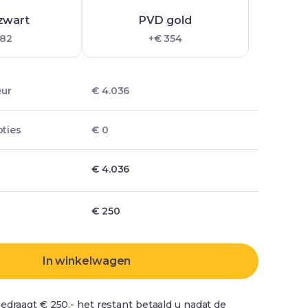
zwart
PVD gold
 82
+€ 354
eur
€ 4.036
ties
€ 0
€ 4.036
€
250
In winkelwagen
edraagt € 250,- het restant betaald u nadat de