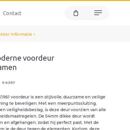
Contact
Menu
Meer informatie
oderne voordeur
amen
ke
€
4.387
1 voordeur is een stijlvolle, duurzame en veilige
ing te beveiligen. Met een meerpuntssluiting,
k en veiligheidsbeslag, is deze deur voorzien van alle
gheidsmaatregelen. De 54mm dikke deur wordt
n en afgehangen, zodat hij perfect past. Met de
rm je de deur tegen de elementen. Kortom, deze