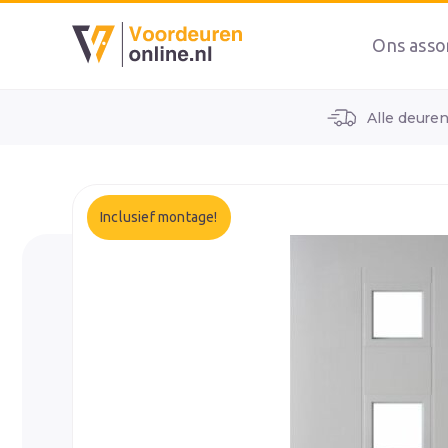
Ons asso
Alle deure
home
alle voordeuren
wk1961
Inclusief montage!