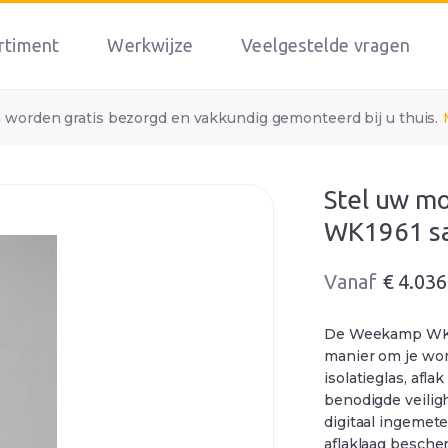
rtiment
Werkwijze
Veelgestelde vragen
n worden gratis bezorgd en vakkundig gemonteerd bij u thuis.
Stel uw m
WK1961 s
Oorspronkelij
Huidige
€
4.036
prijs
prijs
was:
is:
De Weekamp WK196
€ 4.387.
€ 4.036.
manier om je won
isolatieglas, afla
benodigde veili
digitaal ingemete
aflaklaag besche