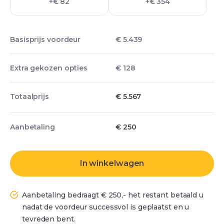
+€ 82
+€ 354
Basisprijs voordeur
€ 5.439
Extra gekozen opties
€ 128
Totaalprijs
€ 5.567
Aanbetaling
€
250
In winkelwagen
Aanbetaling bedraagt € 250,- het restant betaald u
nadat de voordeur successvol is geplaatst en u
tevreden bent.