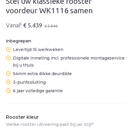
Stel uw klassieke rooster
voordeur WK1116 samen
Oorspronkelijke
Huidige
€
5.439
€
5.946
prijs
prijs
was:
is:
Inbegrepen
€ 5.946.
€ 5.439.
Levertijd 15 werkweken
Digitale inmeting incl. professionele montageservice
bij u thuis
54mm extra dikke deurdikte
3-puntssluiting
6 jaar volledige garantie
Rooster kleur
Welke rooster uitvoering past bij uw stijl?