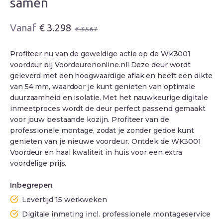
samen
Oorspronkelijke
Huidige
€
3.298
€
3.567
prijs
prijs
was:
is:
Profiteer nu van de geweldige actie op de WK3001
€ 3.567.
€ 3.298.
voordeur bij Voordeurenonline.nl! Deze deur wordt
geleverd met een hoogwaardige aflak en heeft een dikte
van 54 mm, waardoor je kunt genieten van optimale
duurzaamheid en isolatie. Met het nauwkeurige digitale
inmeetproces wordt de deur perfect passend gemaakt
voor jouw bestaande kozijn. Profiteer van de
professionele montage, zodat je zonder gedoe kunt
genieten van je nieuwe voordeur. Ontdek de WK3001
Voordeur en haal kwaliteit in huis voor een extra
voordelige prijs.
Inbegrepen
Levertijd 15 werkweken
Digitale inmeting incl. professionele montageservice