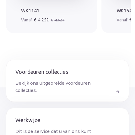
WK1141
WK1545
Oorspronkelijke prijs was: € 4.627.
Huidige prijs is: € 4.252.
Oorspr
Huidige
€
4.252
€
4
€
4.627
Voordeuren collecties
Bekijk ons uitgebreide voordeuren
collecties.
Werkwijze
Dit is de service dat u van ons kunt